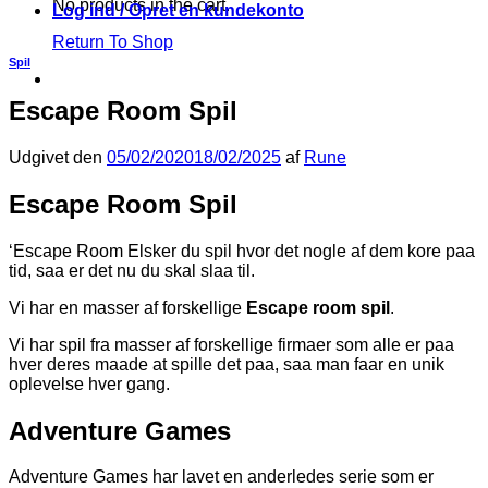
No products in the cart.
Log ind / Opret en kundekonto
Return To Shop
Spil
Escape Room Spil
Udgivet den
05/02/2020
18/02/2025
af
Rune
Escape Room Spil
‘Escape Room Elsker du spil hvor det nogle af dem kore paa
tid, saa er det nu du skal slaa til.
Vi har en masser af forskellige
Escape room spil
.
Vi har spil fra masser af forskellige firmaer som alle er paa
hver deres maade at spille det paa, saa man faar en unik
oplevelse hver gang.
Adventure Games
Adventure Games har lavet en anderledes serie som er