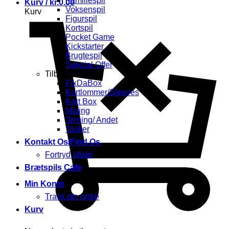
Familiespil
Kurv /
kr.
0.00
Voksenspil
Kurv
Figurspil
Kortspil
Pocket Game
Kickstarter
Brugtespil
Special Offer
Tilbehør
FixDaBox
Kortlommer/Sleeves
Kort Box
Maling
Terning/ Andet
Tasker
Kontakt Os/Find Os
Fortryd aftale
Brætspils Cafe
Min Konto
Track din ordre
Kurv