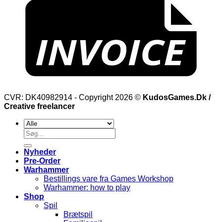
CVR: DK40982914 - Copyright 2026 ©
KudosGames.Dk /
Creative freelancer
Søg
efter:
Nyheder
Pre-Order
Warhammer
Bestillings vare fra Games Workshop
Warhammer: how to play
Shop
Spil
Brætspil