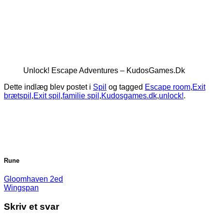
Unlock! Escape Adventures – KudosGames.Dk
Dette indlæg blev postet i
Spil
og tagged
Escape room
,
Exit
brætspil
,
Exit spil
,
familie spil
,
Kudosgames.dk
,
unlock!
.
Rune
Gloomhaven 2ed
Wingspan
Skriv et svar