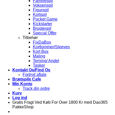
Familiespil
Voksenspil
Figurspil
Kortspil
Pocket Game
Kickstarter
Brugtespil
Special Offer
Tilbehør
FixDaBox
Kortlommer/Sleeves
Kort Box
Maling
Terning/ Andet
Tasker
Kontakt Os/Find Os
Fortryd aftale
Brætspils Cafe
Min Konto
Track din ordre
Kurv
Log ind
Gratis Fragt Ved Køb For Over 1800 Kr med Dao365
PakkeShop