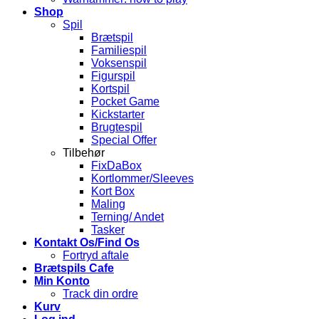
Shop
Spil
Brætspil
Familiespil
Voksenspil
Figurspil
Kortspil
Pocket Game
Kickstarter
Brugtespil
Special Offer
Tilbehør
FixDaBox
Kortlommer/Sleeves
Kort Box
Maling
Terning/ Andet
Tasker
Kontakt Os/Find Os
Fortryd aftale
Brætspils Cafe
Min Konto
Track din ordre
Kurv