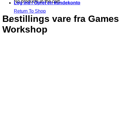
No products in the cart.
Log ind / Opret en kundekonto
Return To Shop
Bestillings vare fra Games
Workshop