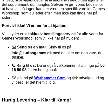
Vi ved, hvor vigtigt det er at få fingrene i netop den figur eller
det supplement, du mangler. Selvom vi gør vores bedste for
at have alt på lager, kan der være en specifik vare fra Games
Workshop, som du leder efter, men ikke kan finde her på
siden.
Fortvivl ikke! Vi er her for at hjælpe.
Vi tilbyder en
eksklusiv bestillingsservice
for alle varer fra
Games Workshop, som vi ikke har på hylden:
✉️ Send os en mail:
Skriv til os på
info@kudosgames.dk
med detaljer om den vare, du
ønsker.
📞 Ring til os:
Du er også velkommen til at ringe på
50
16 50 98
for en hurtig snak.
Så gå ind på
Warhammer.Com
og tjek udvalget ud og
vi bestiller det hjem til dig.
Hurtig Levering – Klar til Kamp!