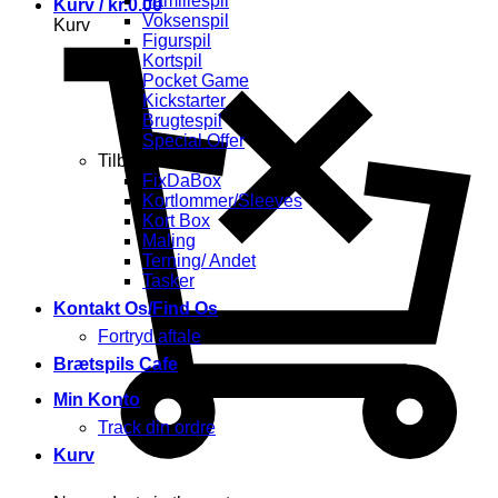
Familiespil
Kurv /
kr.
0.00
Voksenspil
Kurv
Figurspil
Kortspil
Pocket Game
Kickstarter
Brugtespil
Special Offer
Tilbehør
FixDaBox
Kortlommer/Sleeves
Kort Box
Maling
Terning/ Andet
Tasker
Kontakt Os/Find Os
Fortryd aftale
Brætspils Cafe
Min Konto
Track din ordre
Kurv