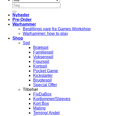
Søg
efter:
Nyheder
Pre-Order
Warhammer
Bestillings vare fra Games Workshop
Warhammer: how to play
Shop
Spil
Brætspil
Familiespil
Voksenspil
Figurspil
Kortspil
Pocket Game
Kickstarter
Brugtespil
Special Offer
Tilbehør
FixDaBox
Kortlommer/Sleeves
Kort Box
Maling
Terning/ Andet