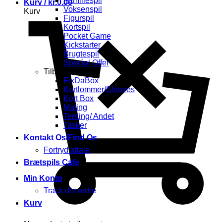
Familiespil
Kurv /
kr.
0.00
Voksenspil
Kurv
Figurspil
Kortspil
Pocket Game
Kickstarter
Brugtespil
Special Offer
Tilbehør
FixDaBox
Kortlommer/Sleeves
Kort Box
Maling
Terning/ Andet
Tasker
Kontakt Os/Find Os
Fortryd aftale
Brætspils Cafe
Min Konto
Track din ordre
Kurv