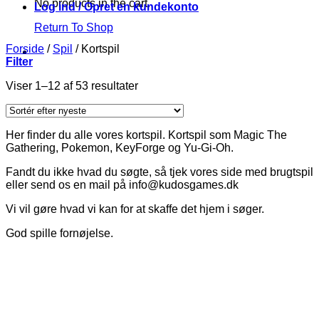
No products in the cart.
Log ind / Opret en kundekonto
Return To Shop
Forside
/
Spil
/
Kortspil
Filter
Viser 1–12 af 53 resultater
Her finder du alle vores kortspil. Kortspil som Magic The
Gathering, Pokemon, KeyForge og Yu-Gi-Oh.
Fandt du ikke hvad du søgte, så tjek vores side med brugtspil
eller send os en mail på info@kudosgames.dk
Vi vil gøre hvad vi kan for at skaffe det hjem i søger.
God spille fornøjelse.