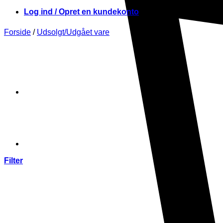
Log ind / Opret en kundekonto
Forside
/
Udsolgt/Udgået vare
Filter