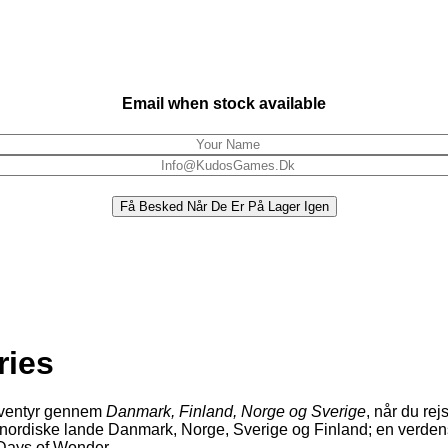
Email when stock available
Få Besked Når De Er På Lager Igen
ries
eventyr gennem
Danmark, Finland, Norge og Sverige
, når du re
de nordiske lande Danmark, Norge, Sverige og Finland; en ver
​​Days of Wonder.