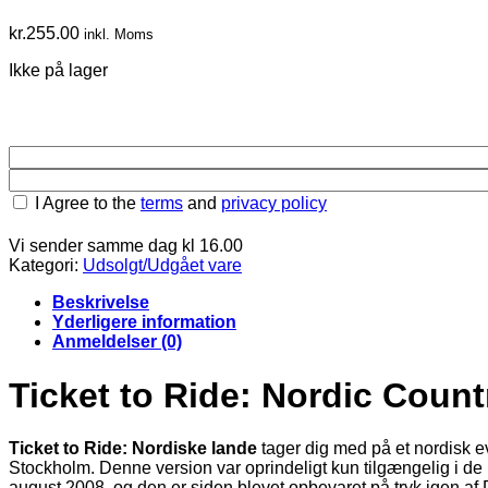
kr.
255.00
inkl. Moms
Ikke på lager
I Agree to the
terms
and
privacy policy
Vi sender samme dag kl 16.00
Kategori:
Udsolgt/Udgået vare
Beskrivelse
Yderligere information
Anmeldelser (0)
Ticket to Ride: Nordic Count
Ticket to Ride: Nordiske lande
tager dig med på et nordisk 
Stockholm. Denne version var oprindeligt kun tilgængelig i 
august 2008, og den er siden blevet opbevaret på tryk igen af 