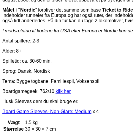
Målet i “Nordic
” forbliver det samme som base
Ticket to Ride
indeholder tunneler fra Europa og har også ruter, der indeholde
også lidt anderledes. På din tur kan du tage 2 lokomotiver, hv
I modsætning til kortene fra USA eller Europa er Nordic kun des
Antal spillere: 2-3
Alder: 8+
Spilletid: ca. 30-60 min.
Sprog: Dansk, Nordisk
Tema: Bygge togbane, Familiespil, Voksenspil
Boardgamegeek: 762/10
klik her
Husk Sleeves dem du skal bruge er:
Board Game Sleeves- Non-Glare: Medium
x 4
Vægt
1.5 kg
Størrelse
30 × 30 × 7 cm