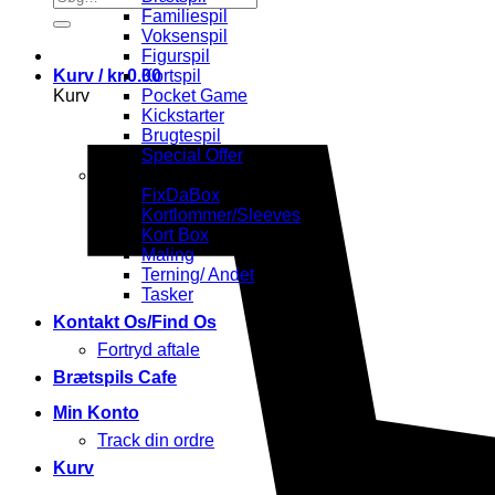
efter:
Familiespil
Voksenspil
Figurspil
Kurv /
kr.
0.00
Kortspil
Kurv
Pocket Game
Kickstarter
Brugtespil
Special Offer
Tilbehør
FixDaBox
Kortlommer/Sleeves
Kort Box
Maling
Terning/ Andet
Tasker
Kontakt Os/Find Os
Fortryd aftale
Brætspils Cafe
Min Konto
Track din ordre
Kurv