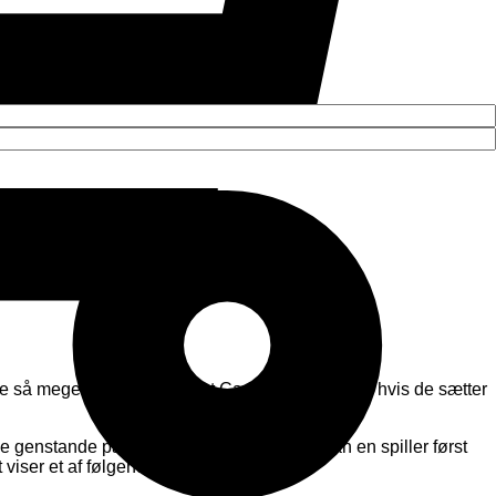
ene så meget de kan ud af det Caribiske Hav, men hvis de sætter
e genstande på kortfronterne. Efter en tur kan en spiller først
viser et af følgende: