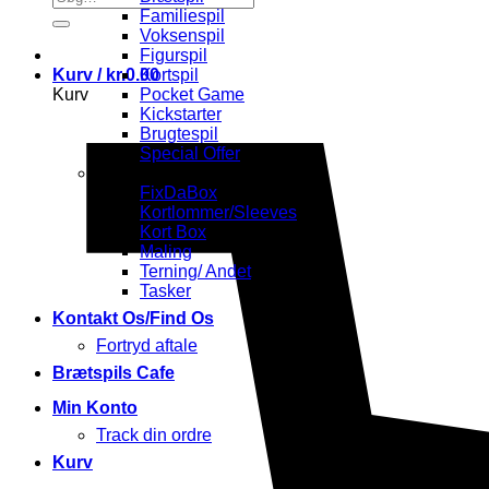
efter:
Familiespil
Voksenspil
Figurspil
Kurv /
kr.
0.00
Kortspil
Kurv
Pocket Game
Kickstarter
Brugtespil
Special Offer
Tilbehør
FixDaBox
Kortlommer/Sleeves
Kort Box
Maling
Terning/ Andet
Tasker
Kontakt Os/Find Os
Fortryd aftale
Brætspils Cafe
Min Konto
Track din ordre
Kurv