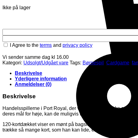
Ikke på lager
I Agree to the
terms
and
privacy policy
Vi sender samme dag kl 16.00
Kategori:
Udsolgt/Udgået vare
Tags:
Børnespil
,
Cardgame
,
fam
Beskrivelse
Yderligere information
Anmeldelser (0)
Beskrivelse
Handelsspillerne i Port Royal, der vandt den østrigske spildes
deres mål for høje, kan de muligvis ikke tage hjem noget for d
120-kortdækket viser en mønt på bagsiden af ​​hvert kort – med sp
trække så mange kort, som han kan lide, et ad gangen fra bunk