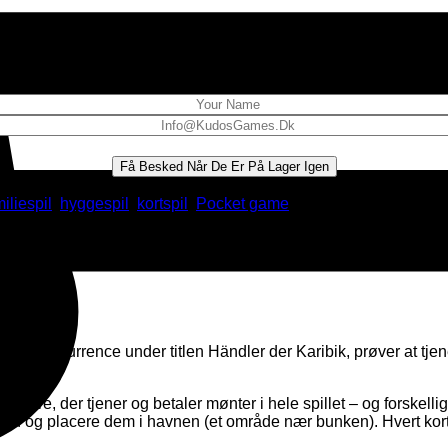
Email when stock available
Få Besked Når De Er På Lager Igen
iliespil
,
hyggespil
,
kortspil
,
Pocket game
ignerkonkurrence under titlen Händler der Karibik, prøver at tj
agen.
illere, der tjener og betaler mønter i hele spillet – og forskellig
en og placere dem i havnen (et område nær bunken). Hvert kort 