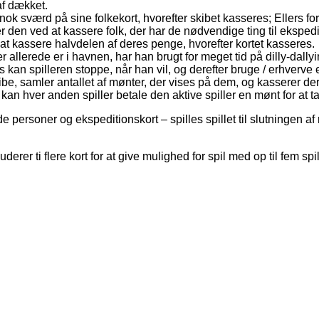
 ​​dækket.
k sværd på sine folkekort, hvorefter skibet kasseres; Ellers for
er den ved at kassere folk, der har de nødvendige ting til eksped
 at kassere halvdelen af ​​deres penge, hvorefter kortet kasseres.
lerede er i havnen, har han brugt for meget tid på dilly-dallying,
s kan spilleren stoppe, når han vil, og derefter bruge / erhverve et 
 skibe, samler antallet af mønter, der vises på dem, og kasserer der
t, kan hver anden spiller betale den aktive spiller en mønt for at
 personer og ekspeditionskort – spilles spillet til slutningen af 
uderer ti flere kort for at give mulighed for spil med op til fem s