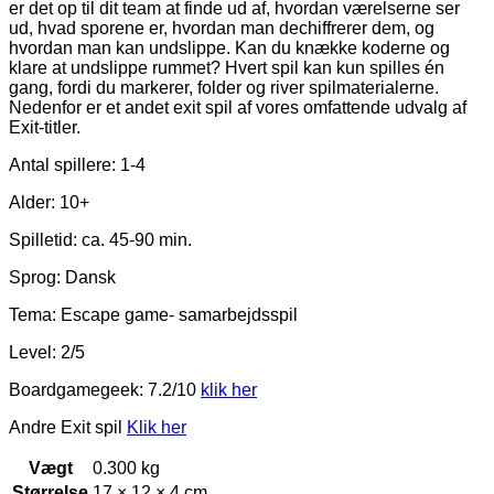
er det op til dit team at finde ud af, hvordan værelserne ser
ud, hvad sporene er, hvordan man dechiffrerer dem, og
hvordan man kan undslippe. Kan du knække koderne og
klare at undslippe rummet? Hvert spil kan kun spilles én
gang, fordi du markerer, folder og river spilmaterialerne.
Nedenfor er et andet exit spil af vores omfattende udvalg af
Exit-titler.
Antal spillere: 1-4
Alder: 10+
Spilletid: ca. 45-90 min.
Sprog: Dansk
Tema: Escape game- samarbejdsspil
Level: 2/5
Boardgamegeek: 7.2/10
klik her
Andre Exit spil
Klik her
Vægt
0.300 kg
Størrelse
17 × 12 × 4 cm