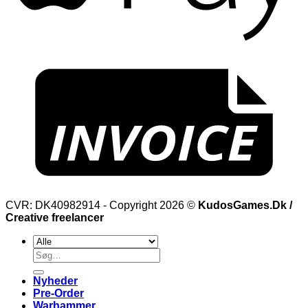
CVR: DK40982914 - Copyright 2026 ©
KudosGames.Dk /
Creative freelancer
Søg
efter:
Nyheder
Pre-Order
Warhammer