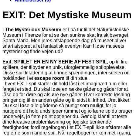
EXIT: Det Mystiske Museum
I
The Mysterious Museum
er I på tur til det Naturhistoriske
Museum i Firenze for at se den sunkne skat fra skibsvraget
Santa Maria. Men jeres afslappende dag på museet bliver
snart afsporet af et fantastisk eventyr! Kan I løse museets
mysterier og finde vejen ud?
Exit: SPIlLET ER EN NY SERIE AF FEST SPIL
, op til fire
spillere, der tilbyder en unik, uforglemmelig spiloplevelse.
Disse spil tillader dig at bringe spændingen, intensiteten og
holdånden i et
escape room
til din stue.
I hvert EXiT-spil starter dit hold låst i et imaginært rum eller
fanget et sted. Du skal løse en række gåder og gåder for at
låse op for døre og afsløre nye gåder. Hver korrekte løsning
bringer dig til en anden gåde og til sidst til frihed. Uret tikker:
Du skal løse alle gåderne så hurtigt som muligt, for jo
hurtigere dit hold undslipper rummet og jo færre tip du bruger
undervejs, jo flere point optjener du. Gør dig klar til at teste
dine kreative problemløsning og logiske tænkende
færdigheder, fordi regelbogen i et EXiT-spil ikke afslører alle
reglerne som i andre spil. Når regelbogen er kommet i gang,