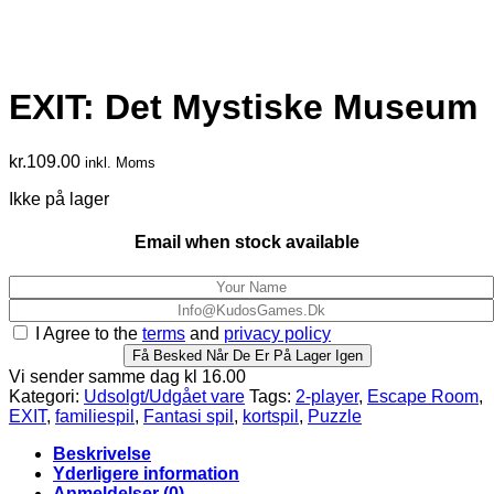
EXIT: Det Mystiske Museum
kr.
109.00
inkl. Moms
Ikke på lager
Email when stock available
I Agree to the
terms
and
privacy policy
Få Besked Når De Er På Lager Igen
Vi sender samme dag kl 16.00
Kategori:
Udsolgt/Udgået vare
Tags:
2-player
,
Escape Room
,
EXIT
,
familiespil
,
Fantasi spil
,
kortspil
,
Puzzle
Beskrivelse
Yderligere information
Anmeldelser (0)