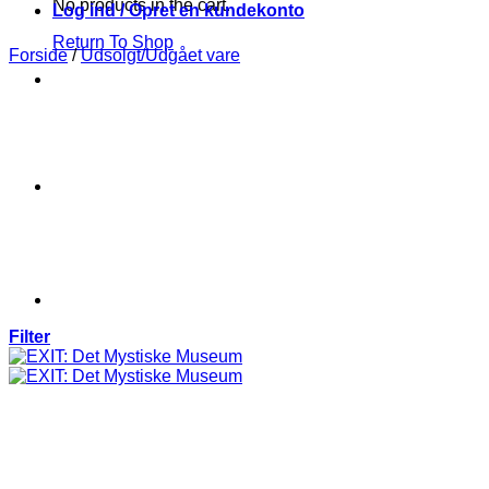
No products in the cart.
Log ind / Opret en kundekonto
Return To Shop
Forside
/
Udsolgt/Udgået vare
Filter