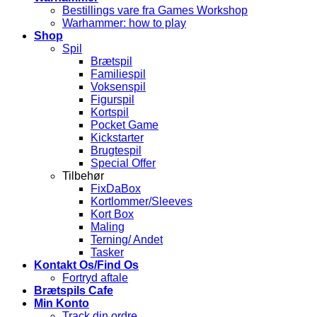
Bestillings vare fra Games Workshop
Warhammer: how to play
Shop
Spil
Brætspil
Familiespil
Voksenspil
Figurspil
Kortspil
Pocket Game
Kickstarter
Brugtespil
Special Offer
Tilbehør
FixDaBox
Kortlommer/Sleeves
Kort Box
Maling
Terning/ Andet
Tasker
Kontakt Os/Find Os
Fortryd aftale
Brætspils Cafe
Min Konto
Track din ordre