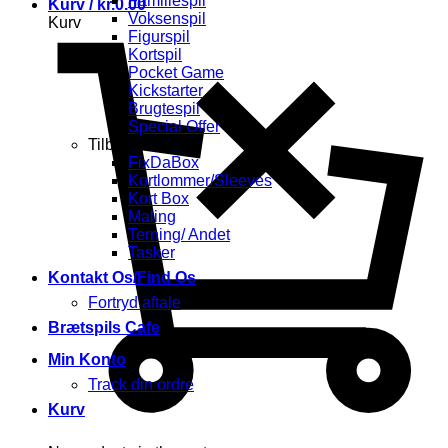
Familiespil
Kurv /
kr.
0.00
Voksenspil
Kurv
Figurspil
Kortspil
Pocket Game
Kickstarter
Brugtespil
Special Offer
Tilbehør
FixDaBox
Kortlommer/Sleeves
Kort Box
Maling
Terning/ Andet
Tasker
Kontakt Os/Find Os
Fortryd aftale
Brætspils Cafe
Min Konto
Track din ordre
Kurv