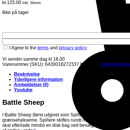
kr.
125.00
inkl. Moms
Ikke på lager
I Agree to the
terms
and
privacy policy
Vi sender samme dag kl 16.00
Varenummer (SKU):
6430018272337
Kategori:
Udsolgt/Udgåe
Beskrivelse
Yderligere information
Anmeldelser (0)
Youtube
Battle Sheep
I Battle Sheep (først udgivet som Splits) starter spillerne spillet
grænsehekserne. Spillere skiftes rundt med at fjerne et antal anta
skal efterlade mindst en disk bag ved bevægelse, så brættet g