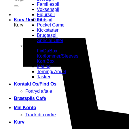
efter:
Familiespil
Voksenspil
Figurspil
Kurv /
kr.
0.00
Kortspil
Kurv
Pocket Game
Kickstarter
Brugtespil
Special Offer
Tilbehør
FixDaBox
Kortlommer/Sleeves
Kort Box
Maling
Terning/ Andet
Tasker
Kontakt Os/Find Os
Fortryd aftale
Brætspils Cafe
Min Konto
Track din ordre
Kurv