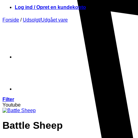
Log ind / Opret en kundekonto
Forside
/
Udsolgt/Udgået vare
Filter
Youtube
Battle Sheep