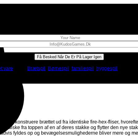
Email when stock available
Få Besked Når De Er På Lager Igen
t vare
Tags:
Brætspil
,
Børnespil
,
familiespil
,
hyggespil
 ved at konstruere brættet ud fra identiske fire-hex-fliser, hvorefter
l diske fra toppen af ​​en af ​​deres stakke og flytter den nye sta
radvis fyldes op og bevægelsesmulighederne bliver mere og mere 