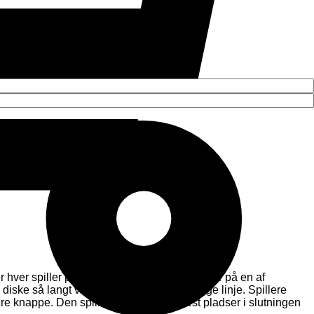
 hver spiller placerer sin høje stabel af diske på en af ​​
k diske så langt væk, som det kan gå i en lige linje. Spillere
knappe. Den spiller, der besætter flest pladser i slutningen