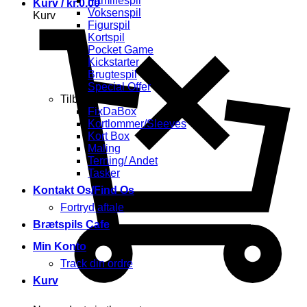
Familiespil
Kurv /
kr.
0.00
Voksenspil
Kurv
Figurspil
Kortspil
Pocket Game
Kickstarter
Brugtespil
Special Offer
Tilbehør
FixDaBox
Kortlommer/Sleeves
Kort Box
Maling
Terning/ Andet
Tasker
Kontakt Os/Find Os
Fortryd aftale
Brætspils Cafe
Min Konto
Track din ordre
Kurv