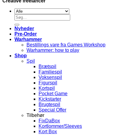
Creative freelancer
Søg
efter:
Nyheder
Pre-Order
Warhammer
Bestillings vare fra Games Workshop
Warhammer: how to play
Shop
Spil
Brætspil
Familiespil
Voksenspil
Figurspil
Kortspil
Pocket Game
Kickstarter
Brugtespil
Special Offer
Tilbehør
FixDaBox
Kortlommer/Sleeves
Kort Box