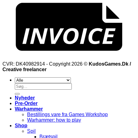
CVR: DK40982914 - Copyright 2026 ©
KudosGames.Dk /
Creative freelancer
Søg
efter:
Nyheder
Pre-Order
Warhammer
Bestillings vare fra Games Workshop
Warhammer: how to play
Shop
Spil
Brætspil