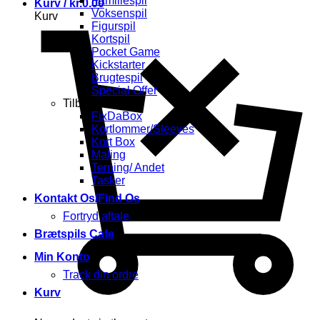
Familiespil
Kurv /
kr.
0.00
Voksenspil
Kurv
Figurspil
Kortspil
Pocket Game
Kickstarter
Brugtespil
Special Offer
Tilbehør
FixDaBox
Kortlommer/Sleeves
Kort Box
Maling
Terning/ Andet
Tasker
Kontakt Os/Find Os
Fortryd aftale
Brætspils Cafe
Min Konto
Track din ordre
Kurv