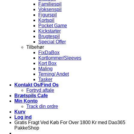
Familiespil
Voksenspil
Figurspil
Kortspil
Pocket Game
Kickstarter
Brugtespil
Special Offer
Tilbehør
FixDaBox
Kortlommer/Sleeves
Kort Box
Maling
Terning/ Andet
Tasker
Kontakt Os/Find Os
Fortryd aftale
Brætspils Cafe
Min Konto
Track din ordre
Kurv
Log ind
Gratis Fragt Ved Køb For Over 1800 Kr med Dao365
PakkeShop