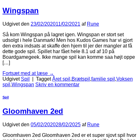
Wingspan
Udgivet den
23/02/2020
11/02/2021
af
Rune
Så kom Wingspan på lagret igen. Wingspan er stort set
udsolgt i hele Danmark! Men hos Kudos Games har vi gjort
den extra indsats at skaffe den hjem til jer der mangler at få
dette gode spil. Spillet har fået hele 8.1 ud af 10 på
Boardgamegeek. Ikke mange spil kan komme saa højt oppe
[…]
Fortsæt med at læse
→
Udgivet
Spil
|
Tagget
Året spil
,
Brætspil
,
familie spil
,
Voksen
spil
,
Wingspan
Skriv en kommentar
Spil
Gloomhaven 2ed
Udgivet den
05/02/2020
28/02/2025
af
Rune
Gloomhaven 2ed Gloomhaven 2ed er et super sjovt spil hvor