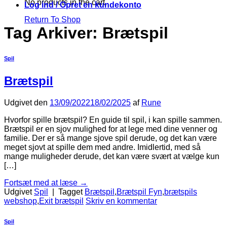
No products in the cart.
Log ind / Opret en kundekonto
Return To Shop
Tag Arkiver:
Brætspil
Spil
Brætspil
Udgivet den
13/09/2022
18/02/2025
af
Rune
Hvorfor spille brætspil? En guide til spil, i kan spille sammen.
Brætspil er en sjov mulighed for at lege med dine venner og
familie. Der er så mange sjove spil derude, og det kan være
meget sjovt at spille dem med andre. Imidlertid, med så
mange muligheder derude, det kan være svært at vælge kun
[…]
Fortsæt med at læse
→
Udgivet
Spil
|
Tagget
Brætspil
,
Brætspil Fyn
,
brætspils
webshop
,
Exit brætspil
Skriv en kommentar
Spil