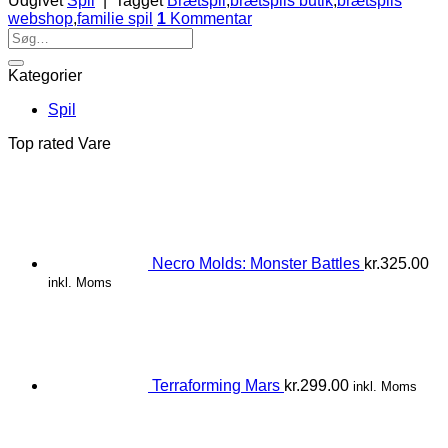
Udgivet
Spil
|
Tagget
Brætspil
,
brætspils butik
,
brætspils
webshop
,
familie spil
1
Kommentar
Kategorier
Spil
Top rated Vare
Necro Molds: Monster Battles
kr.
325.00
inkl. Moms
Terraforming Mars
kr.
299.00
inkl. Moms