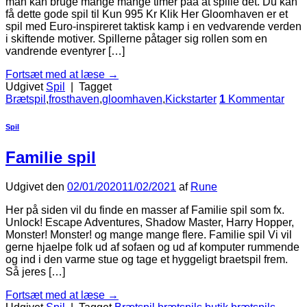
man kan bruge mange mange timer paa at spille det. Du kan
få dette gode spil til Kun 995 Kr Klik Her Gloomhaven er et
spil med Euro-inspireret taktisk kamp i en vedvarende verden
i ​​skiftende motiver. Spillerne påtager sig rollen som en
vandrende eventyrer […]
Fortsæt med at læse
→
Udgivet
Spil
|
Tagget
Brætspil
,
frosthaven
,
gloomhaven
,
Kickstarter
1
Kommentar
Spil
Familie spil
Udgivet den
02/01/2020
11/02/2021
af
Rune
Her på siden vil du finde en masser af Familie spil som fx.
Unlock! Escape Adventures, Shadow Master, Harry Hopper,
Monster! Monster! og mange mange flere. Familie spil Vi vil
gerne hjaelpe folk ud af sofaen og ud af komputer rummende
og ind i den varme stue og tage et hyggeligt braetspil frem.
Så jeres […]
Fortsæt med at læse
→