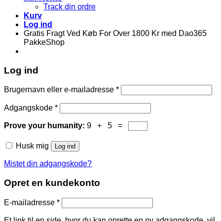
Track din ordre
Kurv
Log ind
Gratis Fragt Ved Køb For Over 1800 Kr med Dao365
PakkeShop
Log ind
Brugernavn eller e-mailadresse
*
Adgangskode
*
Prove your humanity:
9 + 5 =
Husk mig
Log ind
Mistet din adgangskode?
Opret en kundekonto
E-mailadresse
*
Et link til en side, hvor du kan oprette en ny adgangskode, vil