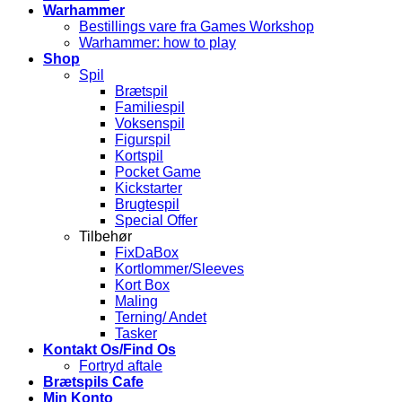
Warhammer
Bestillings vare fra Games Workshop
Warhammer: how to play
Shop
Spil
Brætspil
Familiespil
Voksenspil
Figurspil
Kortspil
Pocket Game
Kickstarter
Brugtespil
Special Offer
Tilbehør
FixDaBox
Kortlommer/Sleeves
Kort Box
Maling
Terning/ Andet
Tasker
Kontakt Os/Find Os
Fortryd aftale
Brætspils Cafe
Min Konto