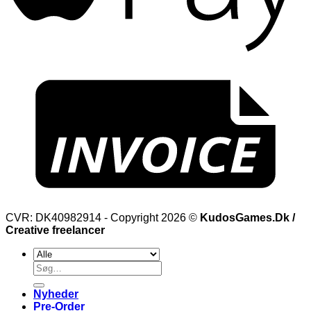
CVR: DK40982914 - Copyright 2026 ©
KudosGames.Dk /
Creative freelancer
Søg
efter:
Nyheder
Pre-Order