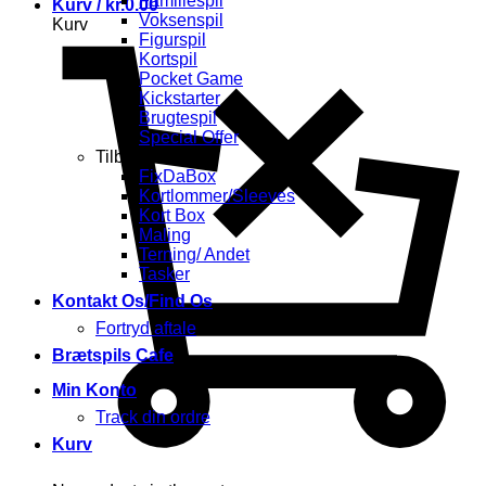
Familiespil
Kurv /
kr.
0.00
Voksenspil
Kurv
Figurspil
Kortspil
Pocket Game
Kickstarter
Brugtespil
Special Offer
Tilbehør
FixDaBox
Kortlommer/Sleeves
Kort Box
Maling
Terning/ Andet
Tasker
Kontakt Os/Find Os
Fortryd aftale
Brætspils Cafe
Min Konto
Track din ordre
Kurv