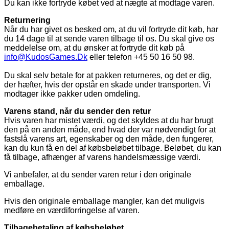
Du kan ikke fortryde købet ved at nægte at modtage varen.
Returnering
Når du har givet os besked om, at du vil fortryde dit køb, har
du 14 dage til at sende varen tilbage til os. Du skal give os
meddelelse om, at du ønsker at fortryde dit køb på
info@KudosGames.Dk
eller telefon +45 50 16 50 98.
Du skal selv betale for at pakken returneres, og det er dig,
der hæfter, hvis der opstår en skade under transporten. Vi
modtager ikke pakker uden omdeling.
Varens stand, når du sender den retur
Hvis varen har mistet værdi, og det skyldes at du har brugt
den på en anden måde, end hvad der var nødvendigt for at
fastslå varens art, egenskaber og den måde, den fungerer,
kan du kun få en del af købsbeløbet tilbage. Beløbet, du kan
få tilbage, afhænger af varens handelsmæssige værdi.
Vi anbefaler, at du sender varen retur i den originale
emballage.
Hvis den originale emballage mangler, kan det muligvis
medføre en værdiforringelse af varen.
Tilbagebetaling af købsbeløbet