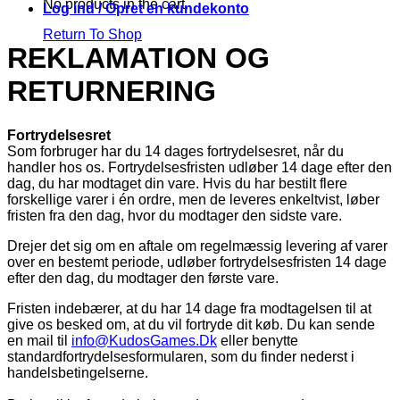
No products in the cart.
Log ind / Opret en kundekonto
Return To Shop
REKLAMATION OG
RETURNERING
Fortrydelsesret
Som forbruger har du 14 dages fortrydelsesret, når du
handler hos os. Fortrydelsesfristen udløber 14 dage efter den
dag, du har modtaget din vare. Hvis du har bestilt flere
forskellige varer i én ordre, men de leveres enkeltvist, løber
fristen fra den dag, hvor du modtager den sidste vare.
Drejer det sig om en aftale om regelmæssig levering af varer
over en bestemt periode, udløber fortrydelsesfristen 14 dage
efter den dag, du modtager den første vare.
Fristen indebærer, at du har 14 dage fra modtagelsen til at
give os besked om, at du vil fortryde dit køb. Du kan sende
en mail til
info@KudosGames.Dk
eller benytte
standardfortrydelsesformularen, som du finder nederst i
handelsbetingelserne.