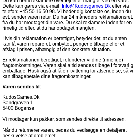
Du kan nemt reklamere over fejl eller mangler ved en vare.
Dette kan gøres via e-mail:
Info@Kudosgames.Dk
eller via
telefon: +45 50 16 50 98. Vi beder dig kontakte os, inden du
evt. sender varen retur. Du har 24 måneders reklamationsret,
fra du har modtaget din vare. Du skal reklamere inden for en
rimelig tid efter, at du har opdaget manglen.
Hvis din reklamation er berettiget, betyder det, at du enten
kan få varen repareret, ombyttet, pengene tilbage eller et
afslag i prisen, afhængig af den konkrete situation.
Er reklamationen berettiget, refunderer vi dine (rimelige)
fragtomkostninger. Varen skal altid sendes tilbage i forsvarlig
emballage. Husk også at få en kvittering for afsendelse, så vi
kan tilbagebetale dine fragtomkostninger.
Varen sendes til:
KudosGames.Dk
Sandgraven 1
5400 Bogense
Vi modtager kun pakker, som sendes direkte til adressen.
Når du returnerer varen, bedes du vedlægge en detaljeret
beskrivelse af problemet.