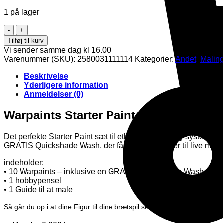
1 på lager
Warpaints
Starter
Tilføj til kurv
Paint
Vi sender samme dag kl 16.00
Set
Varenummer (SKU):
2580031111114
Kategorier:
Andet
,
Malin
antal
Beskrivelse
Yderligere information
Anmeldelser (0)
Warpaints Starter Paint Set – The Army
Det perfekte Starter Paint sæt til ethvert wargaming-system. All
GRATIS Quickshade Wash, der får dine miniatyrer til live med 
indeholder:
• 10 Warpaints – inklusive en GRATIS Quickshade Wash
• 1 hobbypensel
• 1 Guide til at male
Så går du op i at dine Figur til dine brætspil ser rigtig fede så vælg e