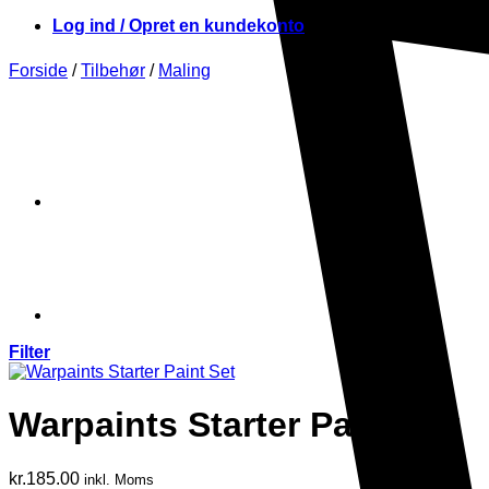
Log ind / Opret en kundekonto
Forside
/
Tilbehør
/
Maling
Filter
Warpaints Starter Paint Set
kr.
185.00
inkl. Moms