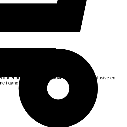
 sæt finder du 10 af de mest nødvendige farver – inklusive en
mme i gang
!