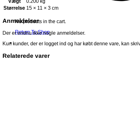
Vægt
0.200 kg
Størrelse
15 × 11 × 3 cm
Anmeldelser
No products in the cart.
Return To Shop
Der er endnu ikke nogle anmeldelser.
Kun kunder, der er logget ind og har købt denne vare, kan skr
Relaterede varer