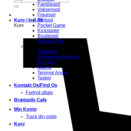
efter:
Familiespil
Voksenspil
Figurspil
Kurv /
kr.
0.00
Kortspil
Kurv
Pocket Game
Kickstarter
Brugtespil
Special Offer
Tilbehør
FixDaBox
Kortlommer/Sleeves
Kort Box
Maling
Terning/ Andet
Tasker
Kontakt Os/Find Os
Fortryd aftale
Brætspils Cafe
Min Konto
Track din ordre
Kurv