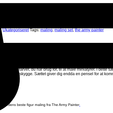
g
,
Ukategoriseret
Tags:
maling
,
maling set
,
the army painter
 Painter
e de grundfarver, du har brug for, til at male miniatyrer. I dette
en naturlig skygge. Sættet giver dig endda en pensel for at ko
t af verdens beste figur maling fra The Army Painter
.