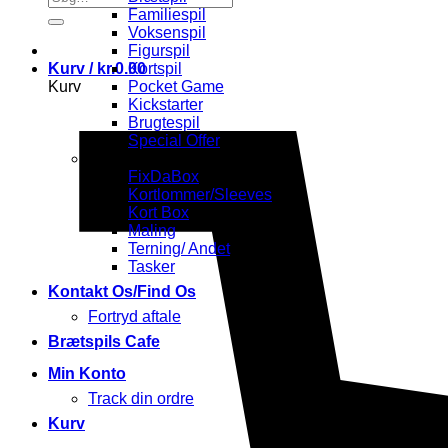
efter:
Familiespil
Voksenspil
Figurspil
Kurv /
kr.
0.00
Kortspil
Kurv
Pocket Game
Kickstarter
Brugtespil
Special Offer
Tilbehør
FixDaBox
Kortlommer/Sleeves
Kort Box
Maling
Terning/ Andet
Tasker
Kontakt Os/Find Os
Fortryd aftale
Brætspils Cafe
Min Konto
Track din ordre
Kurv