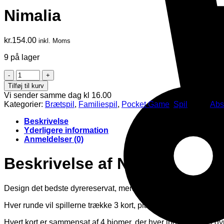
Nimalia
kr.
154.00
inkl. Moms
9 på lager
Nimalia
antal
Tilføj til kurv
Vi sender samme dag kl 16.00
Kategorier:
Brætspil
,
Familiespil
,
Pocket Game
,
Spil
Tags:
Abs
Beskrivelse
Yderligere information
Anmeldelser (0)
Beskrivelse af Nimalia
Design det bedste dyrereservat, mens du spiller 5 runder.
Hver runde vil spillerne trække 3 kort, placere et og videregiv
Hvert kort er sammensat af 4 biomer, der hver indeholder et dyr