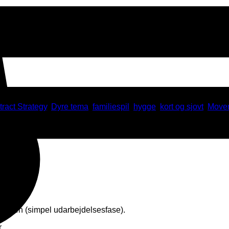
tract Strategy
,
Dyre tema
,
familiespil
,
hygge
,
kort og sjovt
,
Movem
e resten (simpel udarbejdelsesfase).
.