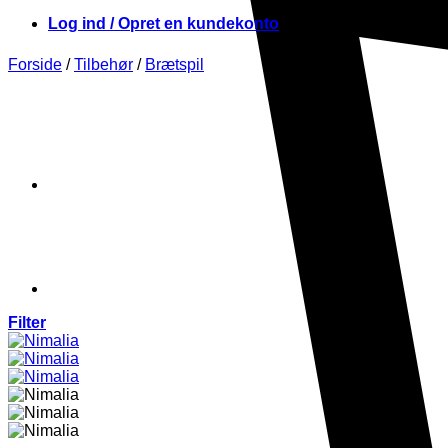
Log ind / Opret en kundekonto
Forside
/
Tilbehør
/
Brætspil
Filter