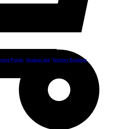
ent Points
,
Strategi spil
,
Territory Building