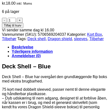
kr.
18.00
inkl. Moms
6 på lager
Deck
Shell
Tilføj til kurv
-
Vi sender samme dag kl 16.00
Blue
Varenummer (SKU):
5706569204037
Kategorier:
Kort Box
,
-
Tilbehør
Tags:
Deck shell
,
Dragon shield
,
sleeves
,
Tilbehør
Dragon
Shield
Beskrivelse
antal
Yderligere information
Anmeldelser (0)
Deck Shell – Blue
Deck Shell – Blue har overgået den grundlæggende flip boks
med ekstra brugbarhed.
75 kort med dobbelt sleeved, passer nemt til denne elegante
og håndterbar plastkasse.
– Dyb udskæring til nem adgang, designet til at forblive åben,
når kassen er i brug, og med et generøst skrivefelt (som
kendt fra vores Dragon Shield-sleeve bokse) til personlig