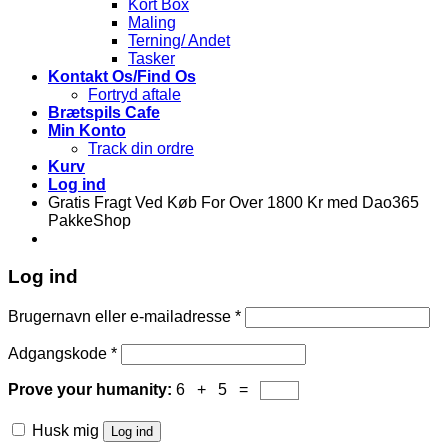
Kort Box
Maling
Terning/ Andet
Tasker
Kontakt Os/Find Os
Fortryd aftale
Brætspils Cafe
Min Konto
Track din ordre
Kurv
Log ind
Gratis Fragt Ved Køb For Over 1800 Kr med Dao365
PakkeShop
Log ind
Brugernavn eller e-mailadresse
*
Adgangskode
*
Prove your humanity:
6 + 5 =
Husk mig
Log ind