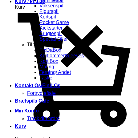
Familiespil
Kurv /
kr.
0.00
Voksenspil
Kurv
Figurspil
Kortspil
Pocket Game
Kickstarter
Brugtespil
Special Offer
Tilbehør
FixDaBox
Kortlommer/Sleeves
Kort Box
Maling
Terning/ Andet
Tasker
Kontakt Os/Find Os
Fortryd aftale
Brætspils Cafe
Min Konto
Track din ordre
Kurv