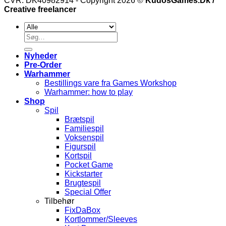
CVR: DK40982914 - Copyright 2026 ©
KudosGames.Dk /
Creative freelancer
Søg
efter:
Nyheder
Pre-Order
Warhammer
Bestillings vare fra Games Workshop
Warhammer: how to play
Shop
Spil
Brætspil
Familiespil
Voksenspil
Figurspil
Kortspil
Pocket Game
Kickstarter
Brugtespil
Special Offer
Tilbehør
FixDaBox
Kortlommer/Sleeves