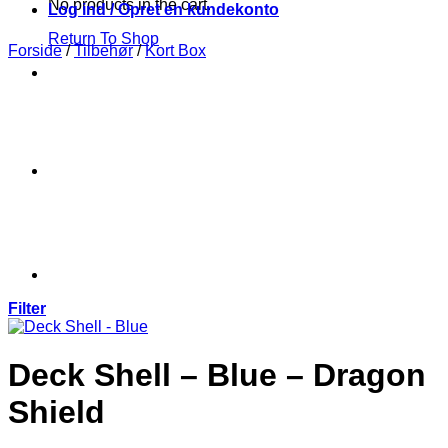
No products in the cart.
Log ind / Opret en kundekonto
Return To Shop
Forside
/
Tilbehør
/
Kort Box
Filter
Deck Shell – Blue – Dragon
Shield