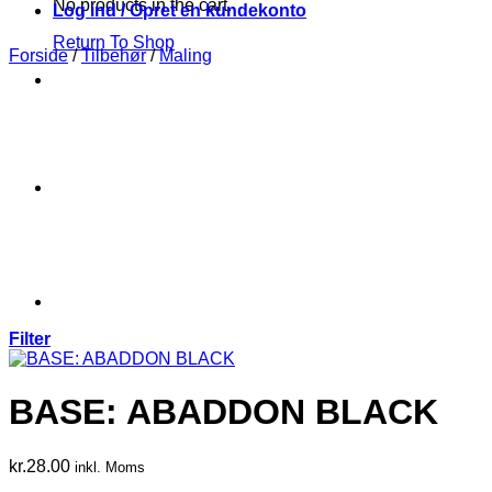
No products in the cart.
Log ind / Opret en kundekonto
Return To Shop
Forside
/
Tilbehør
/
Maling
Filter
BASE: ABADDON BLACK
kr.
28.00
inkl. Moms