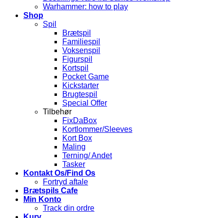
Warhammer: how to play
Shop
Spil
Brætspil
Familiespil
Voksenspil
Figurspil
Kortspil
Pocket Game
Kickstarter
Brugtespil
Special Offer
Tilbehør
FixDaBox
Kortlommer/Sleeves
Kort Box
Maling
Terning/ Andet
Tasker
Kontakt Os/Find Os
Fortryd aftale
Brætspils Cafe
Min Konto
Track din ordre
Kurv