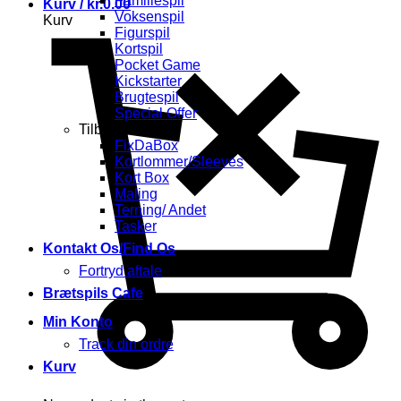
Familiespil
Kurv /
kr.
0.00
Voksenspil
Kurv
Figurspil
Kortspil
Pocket Game
Kickstarter
Brugtespil
Special Offer
Tilbehør
FixDaBox
Kortlommer/Sleeves
Kort Box
Maling
Terning/ Andet
Tasker
Kontakt Os/Find Os
Fortryd aftale
Brætspils Cafe
Min Konto
Track din ordre
Kurv