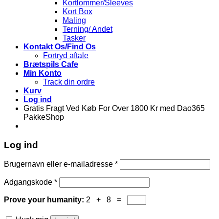
Kortlommer/Sleeves
Kort Box
Maling
Terning/ Andet
Tasker
Kontakt Os/Find Os
Fortryd aftale
Brætspils Cafe
Min Konto
Track din ordre
Kurv
Log ind
Gratis Fragt Ved Køb For Over 1800 Kr med Dao365
PakkeShop
Log ind
Brugernavn eller e-mailadresse
*
Adgangskode
*
Prove your humanity:
2 + 8 =