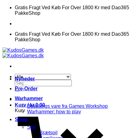
Fortsæt
Gratis Fragt Ved Køb For Over 1800 Kr med Dao365
til
PakkeShop
indhold
Gratis Fragt Ved Køb For Over 1800 Kr med Dao365
PakkeShop
Nyheder
Søg
efter:
Pre-Order
Warhammer
Kurv /
kr.
0.00
Bestillings vare fra Games Workshop
Kurv
Warhammer: how to play
Shop
Spil
Brætspil