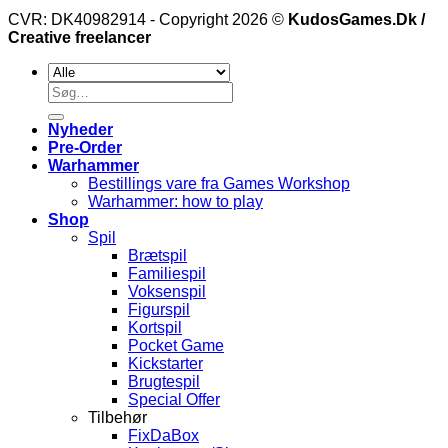
CVR: DK40982914 - Copyright 2026 ©
KudosGames.Dk /
Creative freelancer
Søg
efter:
Nyheder
Pre-Order
Warhammer
Bestillings vare fra Games Workshop
Warhammer: how to play
Shop
Spil
Brætspil
Familiespil
Voksenspil
Figurspil
Kortspil
Pocket Game
Kickstarter
Brugtespil
Special Offer
Tilbehør
FixDaBox