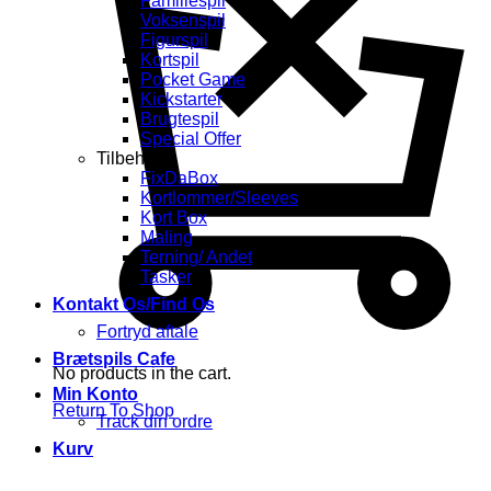
Familiespil
Voksenspil
Figurspil
Kortspil
Pocket Game
Kickstarter
Brugtespil
Special Offer
Tilbehør
FixDaBox
Kortlommer/Sleeves
Kort Box
Maling
Terning/ Andet
Tasker
Kontakt Os/Find Os
Fortryd aftale
Brætspils Cafe
No products in the cart.
Min Konto
Return To Shop
Track din ordre
Kurv