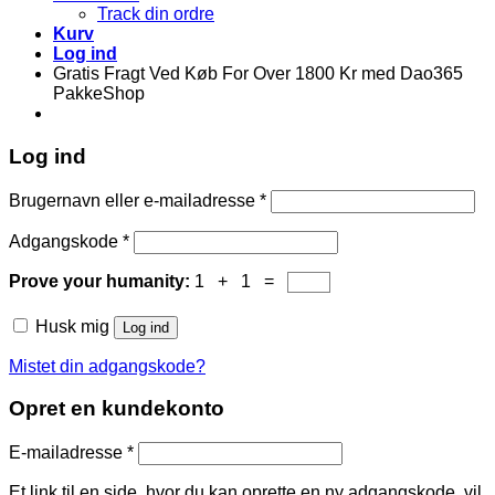
Track din ordre
Kurv
Log ind
Gratis Fragt Ved Køb For Over 1800 Kr med Dao365
PakkeShop
Log ind
Brugernavn eller e-mailadresse
*
Adgangskode
*
Prove your humanity:
1 + 1 =
Husk mig
Log ind
Mistet din adgangskode?
Opret en kundekonto
E-mailadresse
*
Et link til en side, hvor du kan oprette en ny adgangskode, vil