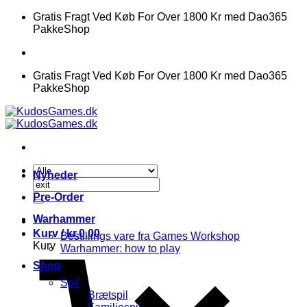
Fortsæt
Gratis Fragt Ved Køb For Over 1800 Kr med Dao365
til
PakkeShop
indhold
Gratis Fragt Ved Køb For Over 1800 Kr med Dao365
PakkeShop
Nyheder
Søg
efter:
Pre-Order
Warhammer
Kurv /
kr.
0.00
Bestillings vare fra Games Workshop
Kurv
Warhammer: how to play
Shop
Spil
Brætspil