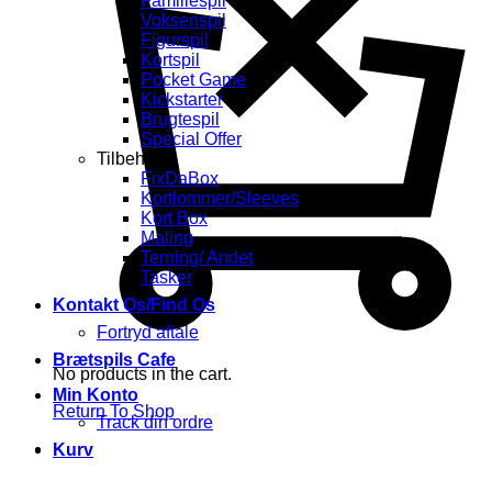
Familiespil
Voksenspil
Figurspil
Kortspil
Pocket Game
Kickstarter
Brugtespil
Special Offer
Tilbehør
FixDaBox
Kortlommer/Sleeves
Kort Box
Maling
Terning/ Andet
Tasker
Kontakt Os/Find Os
Fortryd aftale
Brætspils Cafe
No products in the cart.
Min Konto
Return To Shop
Track din ordre
Kurv