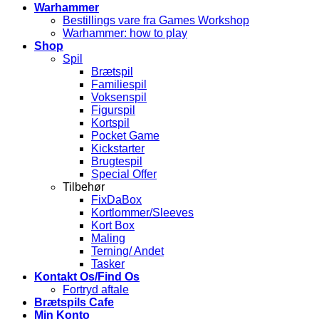
Warhammer
Bestillings vare fra Games Workshop
Warhammer: how to play
Shop
Spil
Brætspil
Familiespil
Voksenspil
Figurspil
Kortspil
Pocket Game
Kickstarter
Brugtespil
Special Offer
Tilbehør
FixDaBox
Kortlommer/Sleeves
Kort Box
Maling
Terning/ Andet
Tasker
Kontakt Os/Find Os
Fortryd aftale
Brætspils Cafe
Min Konto