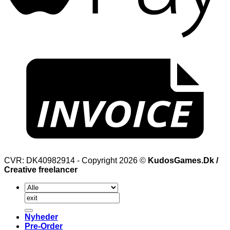
CVR: DK40982914 - Copyright 2026 ©
KudosGames.Dk /
Creative freelancer
Søg
efter:
Nyheder
Pre-Order